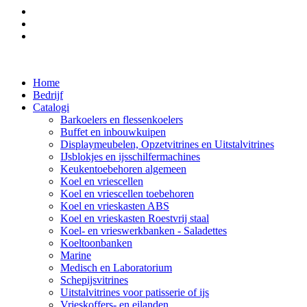
Home
Bedrijf
Catalogi
Barkoelers en flessenkoelers
Buffet en inbouwkuipen
Displaymeubelen, Opzetvitrines en Uitstalvitrines
IJsblokjes en ijsschilfermachines
Keukentoebehoren algemeen
Koel en vriescellen
Koel en vriescellen toebehoren
Koel en vrieskasten ABS
Koel en vrieskasten Roestvrij staal
Koel- en vrieswerkbanken - Saladettes
Koeltoonbanken
Marine
Medisch en Laboratorium
Schepijsvitrines
Uitstalvitrines voor patisserie of ijs
Vrieskoffers- en eilanden