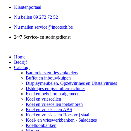
Ga
Klantenportaal
naar
Nu bellen 09 272 72 52
de
inhoud
Nu mailen service@incotech.be
24/7 Service- en storingsdienst
Home
Bedrijf
Catalogi
Barkoelers en flessenkoelers
Buffet en inbouwkuipen
Displaymeubelen, Opzetvitrines en Uitstalvitrines
IJsblokjes en ijsschilfermachines
Keukentoebehoren algemeen
Koel en vriescellen
Koel en vriescellen toebehoren
Koel en vrieskasten ABS
Koel en vrieskasten Roestvrij staal
Koel- en vrieswerkbanken - Saladettes
Koeltoonbanken
Marine