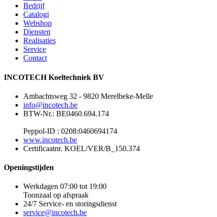
Bedrijf
Catalogi
Webshop
Diensten
Realisaties
Service
Contact
INCOTECH Koeltechniek BV
Ambachtsweg 32 - 9820 Merelbeke-Melle
info@incotech.be
BTW-Nr.: BE0460.694.174
Peppol-ID : 0208:0460694174
www.incotech.be
Certificaatnr. KOEL/VER/B_150.374
Openingstijden
Werkdagen 07:00 tot 19:00
Toonzaal op afspraak
24/7 Service- en storingsdienst
service@incotech.be