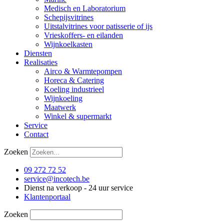
Medisch en Laboratorium
Schepijsvitrines
Uitstalvitrines voor patisserie of ijs
Vrieskoffers- en eilanden
Wijnkoelkasten
Diensten
Realisaties
Airco & Warmtepompen
Horeca & Catering
Koeling industrieel
Wijnkoeling
Maatwerk
Winkel & supermarkt
Service
Contact
Zoeken
09 272 72 52
service@incotech.be
Dienst na verkoop - 24 uur service
Klantenportaal
Zoeken