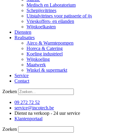
Medisch en Laboratorium
Schepijsvitrines
Uitstalvitrines voor patisserie of ijs
Vrieskoffers- en eilanden
Wijnkoelkasten
Diensten
Realisaties
Airco & Warmtepompen
Horeca & Catering
Koeling industrieel
Wijnkoeling
Maatwerk
Winkel & supermarkt
Service
Contact
Zoeken
09 272 72 52
service@incotech.be
Dienst na verkoop - 24 uur service
Klantenportaal
Zoeken