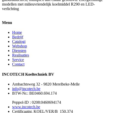
modellen met milieuvriendelijk koelmiddel R290 en LED-
verlichting
Menu
Home
Bedrijf
Catalogi
Webshop
Diensten
Realisaties
Service
Contact
INCOTECH Koeltechniek BV
Ambachtsweg 32 - 9820 Merelbeke-Melle
info@incotech.be
BTW-Nr.: BE0460.694.174
Peppol-ID : 0208:0460694174
www.incotech.be
Certificaatnr. KOEL/VER/B_150.374