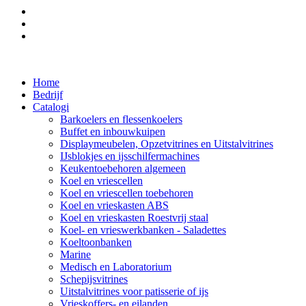
Home
Bedrijf
Catalogi
Barkoelers en flessenkoelers
Buffet en inbouwkuipen
Displaymeubelen, Opzetvitrines en Uitstalvitrines
IJsblokjes en ijsschilfermachines
Keukentoebehoren algemeen
Koel en vriescellen
Koel en vriescellen toebehoren
Koel en vrieskasten ABS
Koel en vrieskasten Roestvrij staal
Koel- en vrieswerkbanken - Saladettes
Koeltoonbanken
Marine
Medisch en Laboratorium
Schepijsvitrines
Uitstalvitrines voor patisserie of ijs
Vrieskoffers- en eilanden