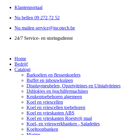
Ga
Klantenportaal
naar
Nu bellen 09 272 72 52
de
inhoud
Nu mailen service@incotech.be
24/7 Service- en storingsdienst
Home
Bedrijf
Catalogi
Barkoelers en flessenkoelers
Buffet en inbouwkuipen
Displaymeubelen, Opzetvitrines en Uitstalvitrines
IJsblokjes en ijsschilfermachines
Keukentoebehoren algemeen
Koel en vriescellen
Koel en vriescellen toebehoren
Koel en vrieskasten ABS
Koel en vrieskasten Roestvrij staal
Koel- en vrieswerkbanken - Saladettes
Koeltoonbanken
Marine